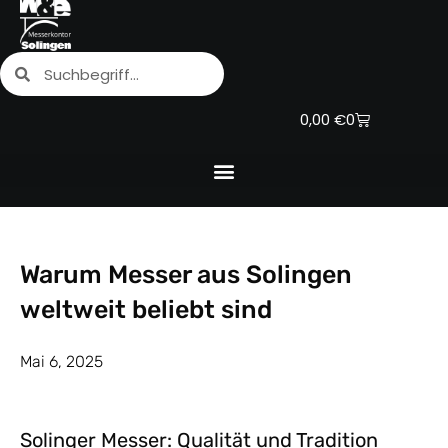
Zum
Inhalt
Suche
Suche
springen
Warenkorb
0,00
€
0
Warum Messer aus Solingen
weltweit beliebt sind
Mai 6, 2025
Solinger Messer: Qualität und Tradition