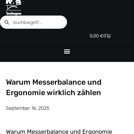
Zum
Inhalt
Suche
Suche
springen
Warenkorb
0,00
€
0
Warum Messerbalance und
Ergonomie wirklich zählen
September 16, 2025
Warum Messerbalance und Ergonomie