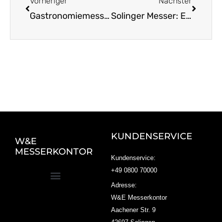
Vorheriger
Nächster
Gastronomiemesser: Materialien und Hygienetipps im Fokus
Solinger Messer: Ein Must-Have für jede Küche
KUNDENSERVICE
W&E
MESSERKONTOR
Kundenservice:
+49 0800 70000
Adresse:
W&E Messerkontor
Aachener Str. 9