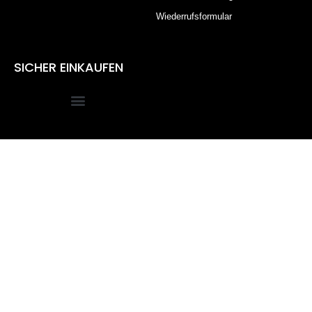
Wiederrufsformular
SICHER EINKAUFEN
Alle Preise inkl. der gesetzlichen MwSt.
Die durchgestrichenen Preise entsprechen dem bisherigen
Preis in diesem Online-Shop.