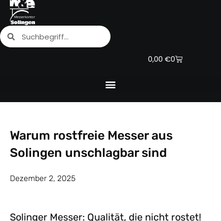
Zum
Inhalt
Suche
Suche
springen
Warenkorb
0,00
€
0
Warum rostfreie Messer aus
Solingen unschlagbar sind
Dezember 2, 2025
Solinger Messer: Qualität, die nicht rostet!