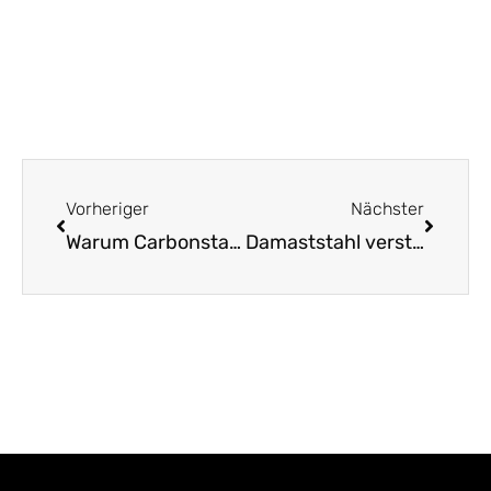
Zurück
Nächst
Vorheriger
Nächster
Warum Carbonstahlmesser die Herzen erobern
Damaststahl verstehen Warum dieser Stahl so faszinierend ist