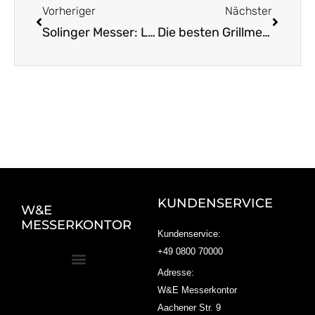
Vorheriger
Nächster
Solinger Messer: Langlebige Begleiter in deiner Küche
Die besten Grillmesser für echte Fleischliebhaber
KUNDENSERVICE
W&E
MESSERKONTOR
Kundenservice:
+49 0800 70000
Adresse:
W&E Messerkontor
Aachener Str. 9