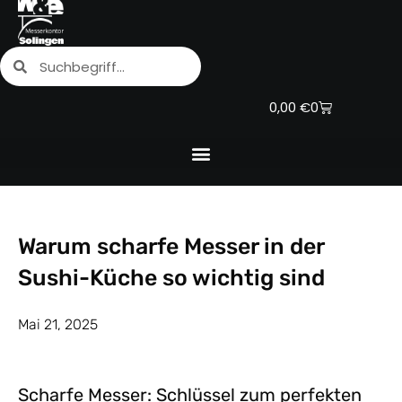
Zum
Inhalt
Suche
Suche
springen
Warenkorb
0,00
€
0
Warum scharfe Messer in der
Sushi-Küche so wichtig sind
Mai 21, 2025
Scharfe Messer: Schlüssel zum perfekten