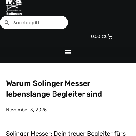
Zum
Inhalt
Suche
Suche
springen
Warenkorb
0,00
€
0
Warum Solinger Messer
lebenslange Begleiter sind
November 3, 2025
Solinger Messer: Dein treuer Begleiter fürs