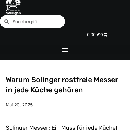
Zum
Inhalt
Suche
Suche
springen
Warenkorb
0,00
€
0
Warum Solinger rostfreie Messer
in jede Küche gehören
Mai 20, 2025
Solinger Messer: Ein Muss für jede Küche!