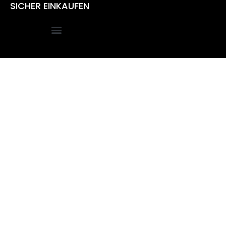
SICHER EINKAUFEN
Alle Preise inkl. der gesetzlichen MwSt.
Die durchgestrichenen Preise entsprechen dem bisherigen
Preis in diesem Online-Shop.