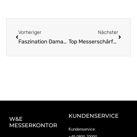
Zurück
Nächst
Vorheriger
Nächster
Faszination Damaststahl Warum er so besonders ist
Top Messerschärfer Tipps für scharfe Küchenmesser
KUNDENSERVICE
W&E
MESSERKONTOR
Kundenservice:
+49 0800 70000