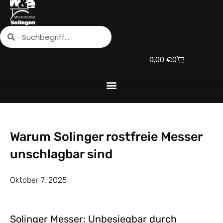
Zum
Inhalt
Suche
Suche
springen
Warenkorb
0,00
€
0
Warum Solinger rostfreie Messer
unschlagbar sind
Oktober 7, 2025
Solinger Messer: Unbesiegbar durch