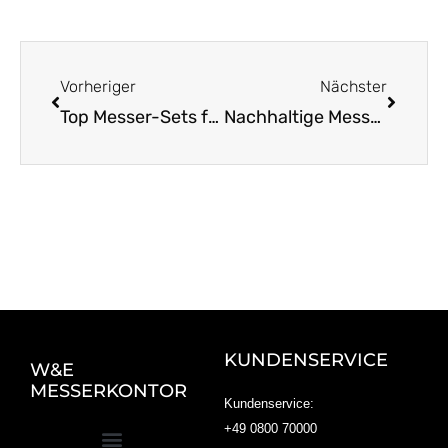
Zurück
Nächst
Vorheriger
Nächster
Top Messer-Sets für Anfänger und Profis entdecken
Nachhaltige Messer aus Solingen: Tradition trifft Zukunft
KUNDENSERVICE
W&E
MESSERKONTOR
Kundenservice:
+49 0800 70000