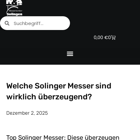
Zum
Inhalt
Suche
Suche
springen
Warenkorb
0,00
€
0
Welche Solinger Messer sind
wirklich überzeugend?
Dezember 2, 2025
Top Solinger Messer: Diese überzeugen