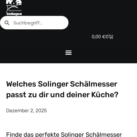
Zum
Inhalt
Suche
Suche
springen
Warenkorb
0,00
€
0
Welches Solinger Schälmesser
passt zu dir und deiner Küche?
Dezember 2, 2025
Finde das perfekte Solinger Schälmesser