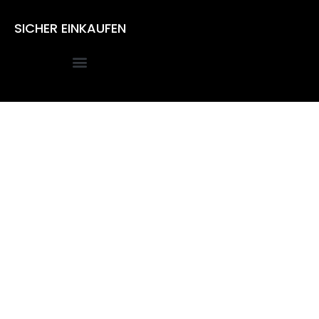
SICHER EINKAUFEN
Alle Preise inkl. der gesetzlichen MwSt.
Die durchgestrichenen Preise entsprechen dem bisherigen
Preis in diesem Online-Shop.