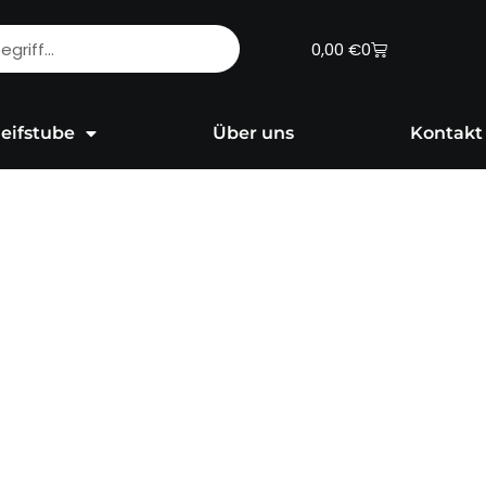
Warenkorb
0,00
€
0
eifstube
Über uns
Kontakt