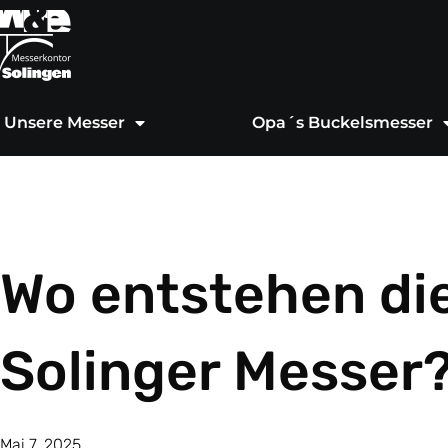
Zum
Inhalt
springen
Unsere Messer
Opa´s Buckelsmesser
Wo entstehen di
Solinger Messer
Mai 7, 2025