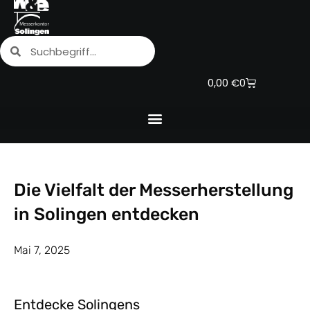
Zum
Inhalt
Suche
Suche
springen
Warenkorb
0,00
€
0
Die Vielfalt der Messerherstellung
in Solingen entdecken
Mai 7, 2025
Entdecke Solingens