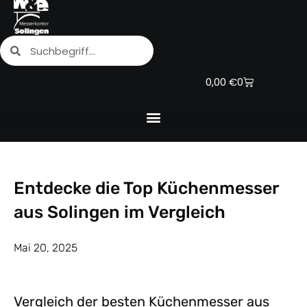
Zum
Inhalt
Suche
Suche
springen
Warenkorb
0,00
€
0
Entdecke die Top Küchenmesser
aus Solingen im Vergleich
Mai 20, 2025
Vergleich der besten Küchenmesser aus