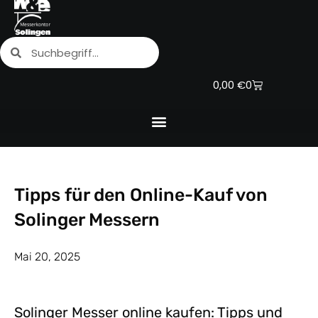
Zum
Inhalt
Suche
Suche
springen
Warenkorb
0,00
€
0
Tipps für den Online-Kauf von
Solinger Messern
Mai 20, 2025
Solinger Messer online kaufen: Tipps und