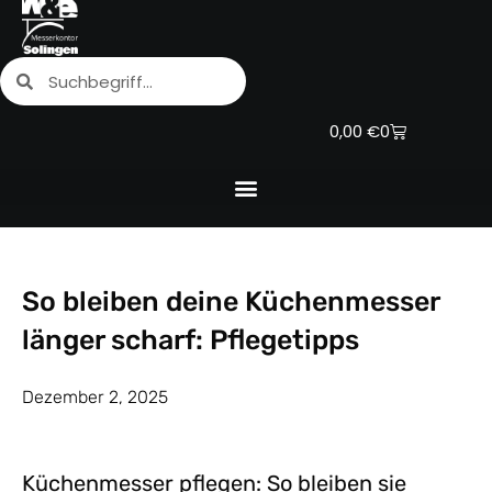
Zum
Inhalt
Suche
Suche
springen
Warenkorb
0,00
€
0
So bleiben deine Küchenmesser
länger scharf: Pflegetipps
Dezember 2, 2025
Küchenmesser pflegen: So bleiben sie