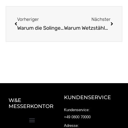
Zurück
Nächst
Vorheriger
Nächster
Warum die Solinger Schleifstube unschlagbar ist
Warum Wetzstähle unverzichtbar für scharfe Messer sind
KUNDENSERVICE
W&E
MESSERKONTOR
Kundenservice:
+49 0800 70000
Adresse: