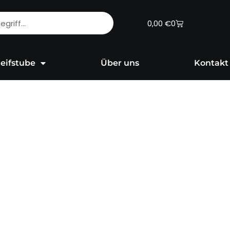
Warenkorb
0,00
€
0
eifstube
Über uns
Kontakt