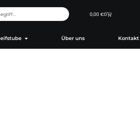
Warenkorb
0,00
€
0
eifstube
Über uns
Kontakt