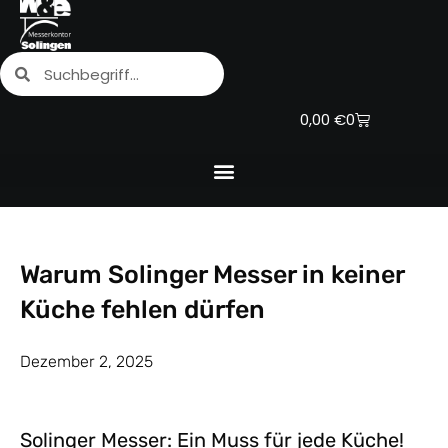
Zum
Inhalt
Suche
Suche
springen
Warenkorb
0,00
€
0
Warum Solinger Messer in keiner
Küche fehlen dürfen
Dezember 2, 2025
Solinger Messer: Ein Muss für jede Küche!