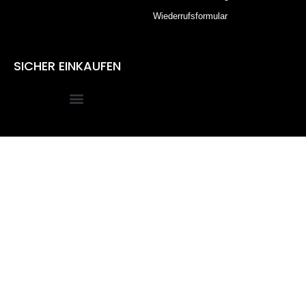
Wiederrufsformular
SICHER EINKAUFEN
Alle Preise inkl. der gesetzlichen MwSt.
Die durchgestrichenen Preise entsprechen dem bisherigen
Preis in diesem Online-Shop.