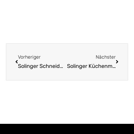
Zurück
Nächst
Vorheriger
Nächster
Solinger Schneidwaren: Meisterstücke der deutschen Handwerkskunst
Solinger Küchenmesser: Tradition trifft auf Innovation