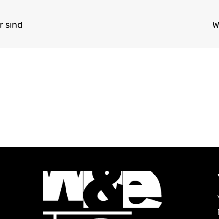
r sind
W