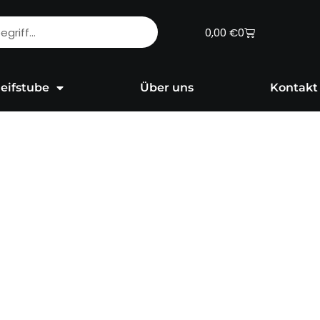
Warenkorb
0,00
€
0
eifstube
Über uns
Kontakt
e