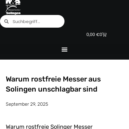
Zum
Inhalt
Suche
Suche
springen
Warenkorb
0,00
€
0
Warum rostfreie Messer aus
Solingen unschlagbar sind
September 29, 2025
Warum rostfreie Solinger Messer