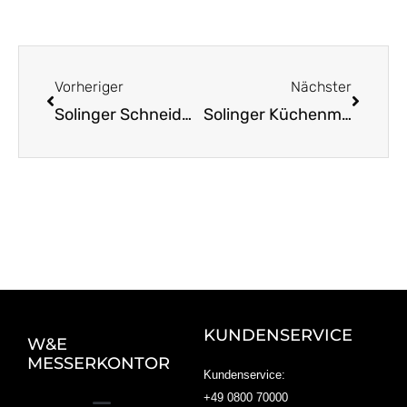
Zurück
Nächst
Vorheriger
Nächster
Solinger Schneidwaren: Tradition trifft auf Innovation
Solinger Küchenmesser: Must-Have für jede Küche
KUNDENSERVICE
W&E
MESSERKONTOR
Kundenservice:
+49 0800 70000