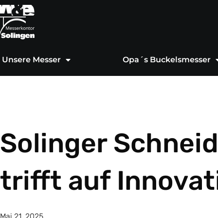
Zum
Inhalt
springen
Unsere Messer
Opa´s Buckelsmesser
Solinger Schneid
trifft auf Innova
Mai 21, 2025