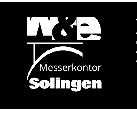
Alle Preise inkl. der gesetzlichen MwSt.
trichenen Preise entsprechen dem bisherigen Preis in diesem