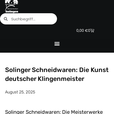
Zum
Inhalt
Suche
Suche
springen
Warenkorb
0,00
€
0
Solinger Schneidwaren: Die Kunst
deutscher Klingenmeister
August 25, 2025
Solinger Schneidwaren: Die Meisterwerke