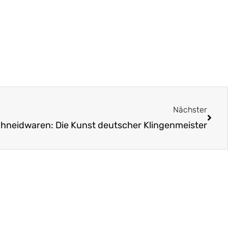
Näch
Nächster
chneidwaren: Die Kunst deutscher Klingenmeister