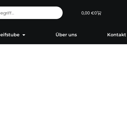
Warenkorb
0,00
€
0
eifstube
Über uns
Kontakt
–