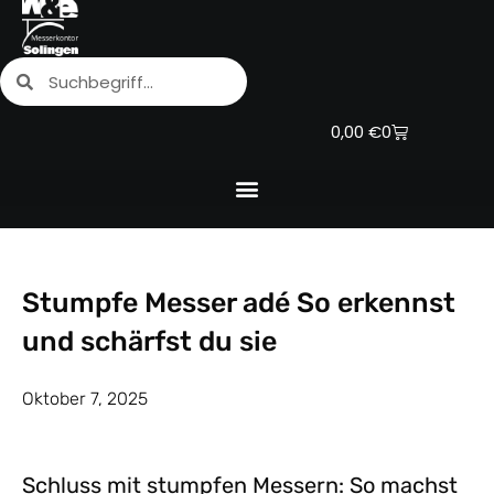
Zum
Inhalt
Suche
Suche
springen
Warenkorb
0,00
€
0
Stumpfe Messer adé So erkennst
und schärfst du sie
Oktober 7, 2025
Schluss mit stumpfen Messern: So machst