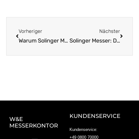
Zurück
Nächst
Vorheriger
Nächster
Warum Solinger Messer dein Küchengerät Nummer eins sind
Solinger Messer: Der unverzichtbare Küchenbegleiter
KUNDENSERVICE
W&E
MESSERKONTOR
Kundenservice:
+49 0800 70000