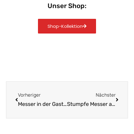
Unser Shop:
Shop-Kollektion
Zurück
Nächst
Vorheriger
Nächster
Messer in der Gastro: Hygiene zuerst, Stahl vs. Keramik
Stumpfe Messer adé So erkennst und schärfst du sie