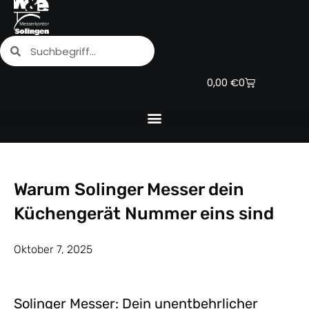
Zum
Inhalt
Suche
Suche
springen
Warenkorb
0,00
€
0
Warum Solinger Messer dein
Küchengerät Nummer eins sind
Oktober 7, 2025
Solinger Messer: Dein unentbehrlicher