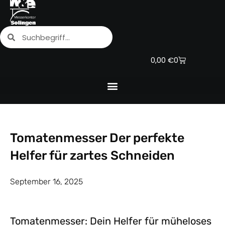
Zum
Inhalt
Suche
Suche
springen
Warenkorb
0,00
€
0
Tomatenmesser Der perfekte
Helfer für zartes Schneiden
September 16, 2025
Tomatenmesser: Dein Helfer für müheloses