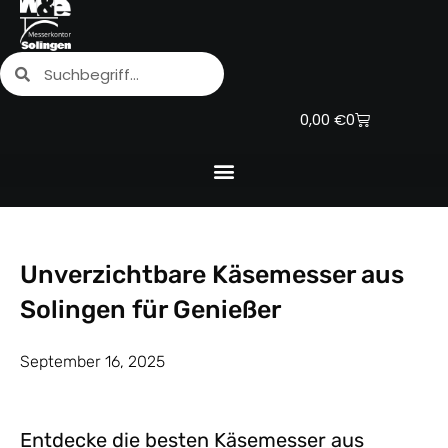
Zum
Inhalt
Suche
Suche
springen
Warenkorb
0,00
€
0
Unverzichtbare Käsemesser aus
Solingen für Genießer
September 16, 2025
Entdecke die besten Käsemesser aus