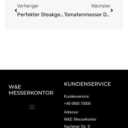
Vorheriger
Nächster
Perfekter Steakgenuss: Solinger Messer im Test
Tomatenmesser Der perfekte Helfer für zartes Schneiden
KUNDENSERVICE
W&E
MESSERKONTOR
Kundenservice:
+49 0800 70000
Adresse:
W&E Messerkontor
Aachener Str. 9